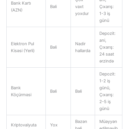
Bank Kartı
Bəli
vaxt
Çıxarış:
(AZN)
yoxdur
1-3 iş
günü
Depozit:
ani,
Elektron Pul
Nadir
Bəli
Çıxarış:
Kisəsi (Yerli)
hallarda
24 saat
ərzində
Depozit:
1-2 iş
Bank
günü,
Bəli
Bəli
Köçürməsi
Çıxarış:
2-5 iş
günü
Bəzən
Müəyyən
Kriptovalyuta
Yox
bəli
edilməyib