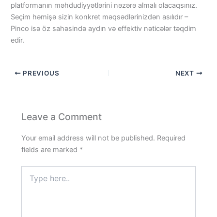
platformanın məhdudiyyətlərini nəzərə almalı olacaqsınız.
Seçim həmişə sizin konkret məqsədlərinizdən asılıdır –
Pinco isə öz sahəsində aydın və effektiv nəticələr təqdim
edir.
PREVIOUS
NEXT
Leave a Comment
Your email address will not be published.
Required
fields are marked
*
Type
here..