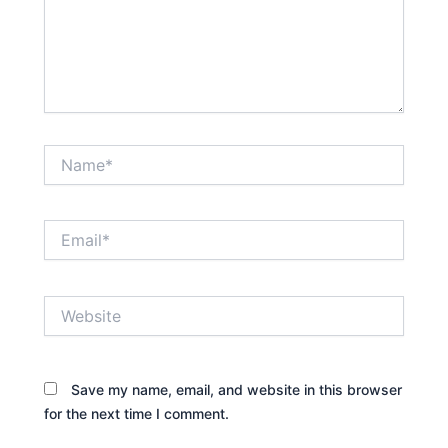
Name*
Email*
Website
Save my name, email, and website in this browser
for the next time I comment.