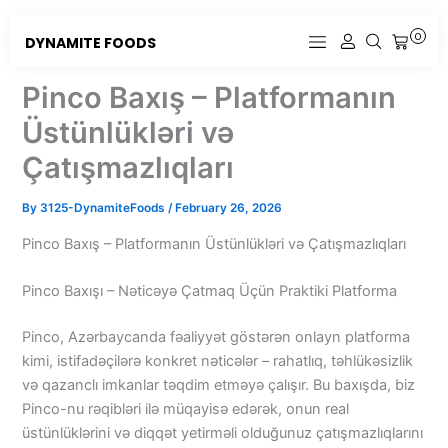
Skip
to
0
DYNAMITE FOODS
CART
content
Pinco Baxış – Platformanın
Üstünlükləri və
Çatışmazlıqları
By
3125-DynamiteFoods
/
February 26, 2026
Pinco Baxış – Platformanın Üstünlükləri və Çatışmazlıqları
Pinco Baxışı – Nəticəyə Çatmaq Üçün Praktiki Platforma
Pinco, Azərbaycanda fəaliyyət göstərən onlayn platforma
kimi, istifadəçilərə konkret nəticələr – rahatlıq, təhlükəsizlik
və qazanclı imkanlar təqdim etməyə çalışır. Bu baxışda, biz
Pinco-nu rəqibləri ilə müqayisə edərək, onun real
üstünlüklərini və diqqət yetirməli olduğunuz çatışmazlıqlarını