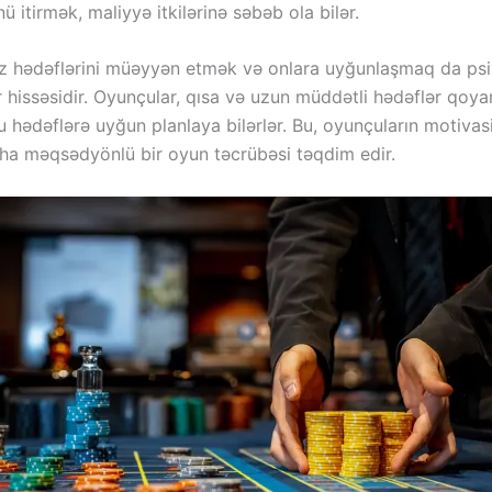
 itirmək, maliyyə itkilərinə səbəb ola bilər.
z hədəflərini müəyyən etmək və onlara uyğunlaşmaq da psi
ir hissəsidir. Oyunçular, qısa və uzun müddətli hədəflər qoya
u hədəflərə uyğun planlaya bilərlər. Bu, oyunçuların motivas
aha məqsədyönlü bir oyun təcrübəsi təqdim edir.