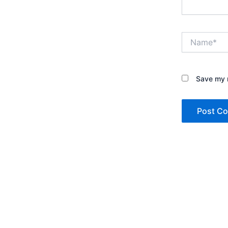
Name*
Save my n