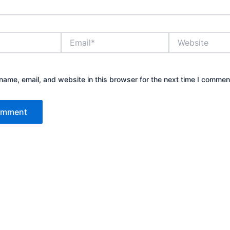
Email*
Website
ame, email, and website in this browser for the next time I commen