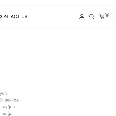
CONTACT US
0
CART
oyun
ün şəkildə
na uyğun
 almağa