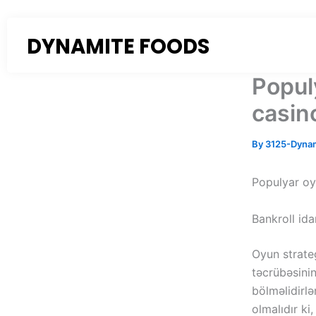
Skip
to
DYNAMITE FOODS
content
Popul
casin
By
3125-Dyna
Populyar oyu
Bankroll id
Oyun strateg
təcrübəsinin
bölməlidirl
olmalıdır ki