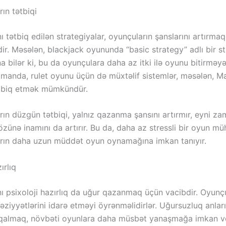
rın tətbiqi
tətbiq edilən strategiyalar, oyunçuların şanslarını artırma
ir. Məsələn, blackjack oyununda “basic strategy” adlı bir s
na bilər ki, bu da oyunçulara daha az itki ilə oyunu bitirmə
zamanda, rulet oyunu üçün də müxtəlif sistemlər, məsələn, M
ətbiq etmək mümkündür.
rın düzgün tətbiqi, yalnız qazanma şansını artırmır, eyni z
ünə inamını da artırır. Bu da, daha az stressli bir oyun müh
rın daha uzun müddət oyun oynamağına imkan tanıyır.
ırlıq
 psixoloji hazırlıq da uğur qazanmaq üçün vacibdir. Oyunçu
ziyyətlərini idarə etməyi öyrənməlidirlər. Uğursuzluq anlar
qalmaq, növbəti oyunlara daha müsbət yanaşmağa imkan ve