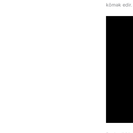
kömək edir.