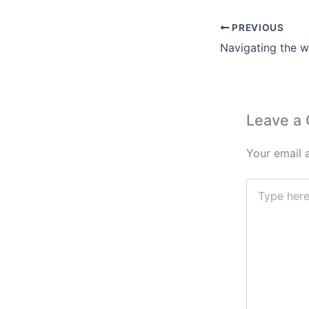
PREVIOUS
Leave a
Your email 
Type
here..