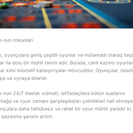
o-nun imkanları
o, oyunçulara geniş çeşidli oyunlar və mütəmadi olaraq təq
 ilə dolu bir mühit təmin edir. Burada, canlı kazino oyunları
lar kimi müxtəlif kateqoriyalar mövcuddur. Oyunçular, istədi
apa və oynaya bilərlər.
-nun 24/7 dəstək xidməti, istifadəçilərə bütün suallarını
mağa və oyun zamanı qarşılaşdıqları çətinlikləri həll etmə
unçulara daha təhlükəsiz və rahat bir oyun mühiti yaradır ki
 qazanma şansını artırır.