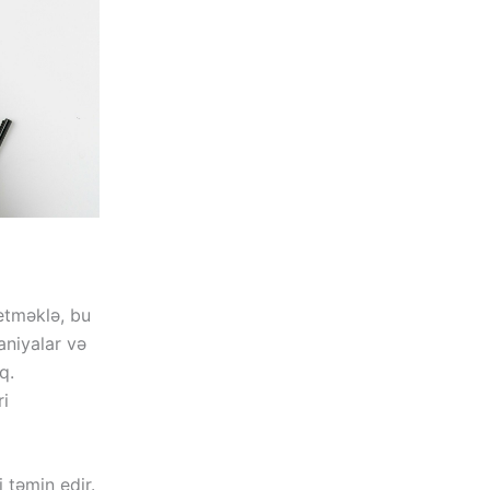
etməklə, bu
aniyalar və
q.
ri
i təmin edir.