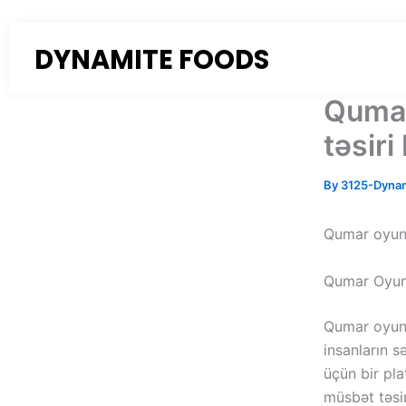
Skip
to
DYNAMITE FOODS
content
Qumar 
təsiri
By
3125-Dyna
Qumar oyunla
Qumar Oyunl
Qumar oyunl
insanların s
üçün bir pl
müsbət təsir