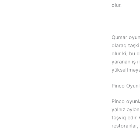
olur.
Qumar oyunl
olaraq təşki
olur ki, bu 
yaranan iş i
yüksəltməyə
Pinco Oyunla
Pinco oyunla
yalnız əylə
təşviq edir.
restoranlar,