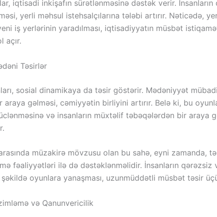
ar, iqtisadi inkişafın sürətlənməsinə dəstək verir. İnsanları
məsi, yerli məhsul istehsalçılarına tələbi artırır. Nəticədə, yer
eni iş yerlərinin yaradılması, iqtisadiyyatın müsbət istiqam
l açır.
dəni Təsirlər
arı, sosial dinamikaya da təsir göstərir. Mədəniyyət mübadi
r araya gəlməsi, cəmiyyətin birliyini artırır. Belə ki, bu oyunl
güclənməsinə və insanların müxtəlif təbəqələrdən bir araya 
r.
 arasında müzakirə mövzusu olan bu sahə, eyni zamanda, tə
mə fəaliyyətləri ilə də dəstəklənməlidir. İnsanların qərəzsiz 
i şəkildə oyunlara yanaşması, uzunmüddətli müsbət təsir üçü
nzimləmə və Qanunvericilik