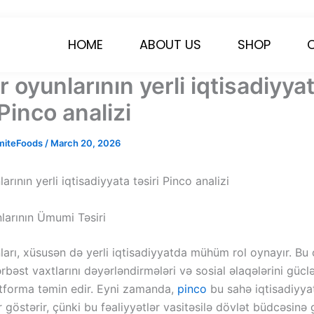
HOME
ABOUT US
SHOP
oyunlarının yerli iqtisadiyya
 Pinco analizi
miteFoods
/
March 20, 2026
rının yerli iqtisadiyyata təsiri Pinco analizi
arının Ümumi Təsiri
arı, xüsusən də yerli iqtisadiyyatda mühüm rol oynayır. Bu 
ərbəst vaxtlarını dəyərləndirmələri və sosial əlaqələrini gücl
atforma təmin edir. Eyni zamanda,
pinco
bu sahə iqtisadiyya
 göstərir, çünki bu fəaliyyətlər vasitəsilə dövlət büdcəsinə g