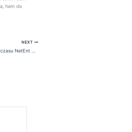
ta, həm də
NEXT
Twin Spin slot od czasu NetEnt Bezpłatna nv casino Zabawa Sieciowy wyjąwszy rejesracji