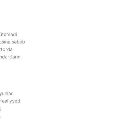
Mütəmadi
masına səbəb
ektorda
ndartlarını
yunlar,
fəaliyyəti
;
.