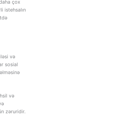
n daha çox
li istehsalın
ətdə
ləsi və
ar sosial
gəlməsinə
hsil və
və
n zəruridir.