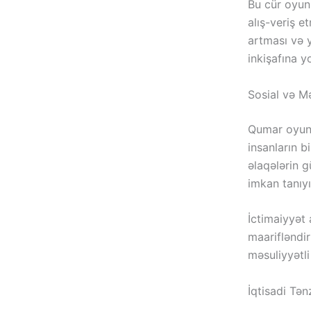
Bu cür oyunl
alış-veriş et
artması və y
inkişafına yo
Sosial və Mə
Qumar oyunl
insanların bi
əlaqələrin 
imkan tanıyı
İctimaiyyət
maarifləndir
məsuliyyətl
İqtisadi Tə