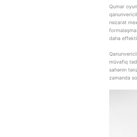
Qumar oyunl
qanunverici
nəzarət mex
formalaşmas
daha effekti
Qanunvericil
müvafiq tədb
sahənin tənz
zamanda sos