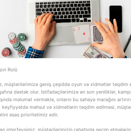
zın Rolü
z, müştərilərimizə geniş çeşiddə oyun və xidmətlər təqdim 
şafına dəstək olur. İstifadəçilərimizə ən son yeniliklər, kamp
qında məlumat verməklə, onların bu sahəyə marağını artırırı
z keyfiyyətdə məhsul və xidmətlərin təqdim edilməsi, müştə
ni əsas prioritetimiz edir.
san interfeysimiz, müştərilərimizin rahatlıqla seçim etmələrin