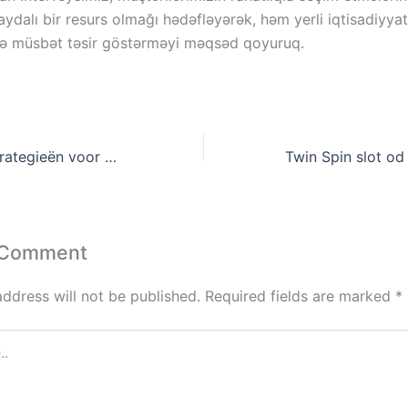
aydalı bir resurs olmağı hədəfləyərək, həm yerli iqtisadiyya
tə müsbət təsir göstərməyi məqsəd qoyuruq.
Geavanceerde strategieën voor het winnen in een casino
 Comment
address will not be published.
Required fields are marked
*