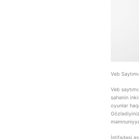
Veb Saytımı
Veb saytımı
sahənin inki
oyunlar haq
Gözlədiyini
məmnuniyyəti
İstifadəsi a