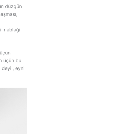
çün düzgün
naşması,
i məbləği
 üçün
ah üçün bu
deyil, eyni