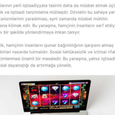
arının yerli iqtisadiyyata təsirini daha da müsbət etmək ü
lik və iqtisadi tənzimləmə mütləqdir. Dövlətin bu sahəyə ya
anizmlərinin yaradılması, eyni zamanda müsbət mühitin
ına kömək edir. Bu yanaşma, həmçinin insanların sərf etdiy
v bir şəkildə yönləndirməyə imkan tanıyır.
ik, həmçinin insanların qumar bağımlılığının qarşısını almaq
irləri nəzərdə tutmalıdır. Sosial təhlükəsizlik və ictimai rif
imlənməsi önəmli bir məsələdir. Bu yanaşma, yalnız iqtisadi 
ial dayanıqlığı da artırmağa yönəlib.