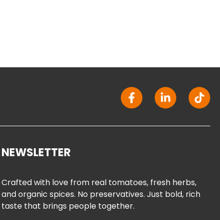
F
L
T
a
i
i
c
n
k
e
k
t
b
e
o
o
d
k
NEWSLETTER
o
i
k
n
-
-
Crafted with love from real tomatoes, fresh herbs,
f
i
and organic spices. No preservatives. Just bold, rich
n
taste that brings people together.