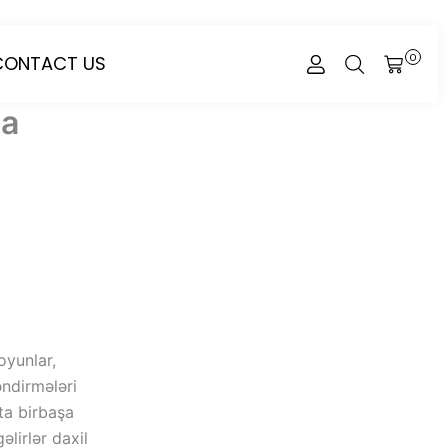
CONTACT US
0
CART
ta
oyunlar,
əndirmələri
ta birbaşa
əlirlər daxil