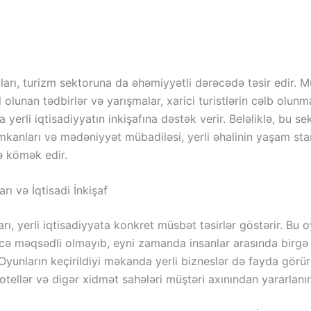
arı, turizm sektoruna da əhəmiyyətli dərəcədə təsir edir. 
l olunan tədbirlər və yarışmalar, xarici turistlərin cəlb olun
da yerli iqtisadiyyatın inkişafına dəstək verir. Beləliklə, bu s
mkanları və mədəniyyət mübadiləsi, yerli əhalinin yaşam sta
 kömək edir.
rı və İqtisadi İnkişaf
rı, yerli iqtisadiyyata konkret müsbət təsirlər göstərir. Bu o
ncə məqsədli olmayıb, eyni zamanda insanlar arasında birgə 
 Oyunların keçirildiyi məkanda yerli bizneslər də fayda görür
 otellər və digər xidmət sahələri müştəri axınından yararlanır