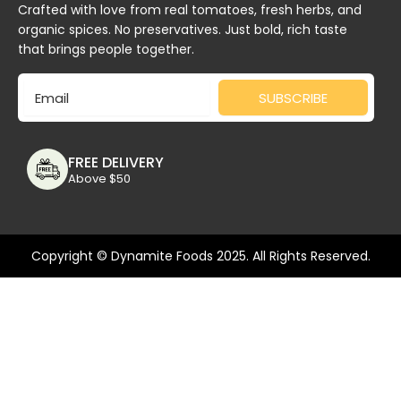
Crafted with love from real tomatoes, fresh herbs, and
organic spices. No preservatives. Just bold, rich taste
that brings people together.
Email
SUBSCRIBE
FREE DELIVERY
Above $50
Copyright © Dynamite Foods 2025. All Rights Reserved.
Deprecated
: Function wc_enqueue_js is
deprecated
since
version 10.4.0! Use wp_add_inline_script instead. in
/home/u350692871/domains/dynamitefood.com/public_html
includes/functions.php
on line
6121