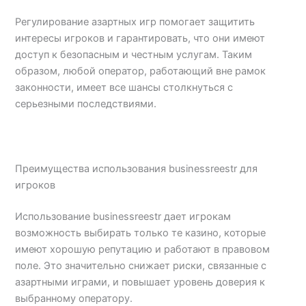
Регулирование азартных игр помогает защитить
интересы игроков и гарантировать, что они имеют
доступ к безопасным и честным услугам. Таким
образом, любой оператор, работающий вне рамок
законности, имеет все шансы столкнуться с
серьезными последствиями.
Преимущества использования businessreestr для
игроков
Использование businessreestr дает игрокам
возможность выбирать только те казино, которые
имеют хорошую репутацию и работают в правовом
поле. Это значительно снижает риски, связанные с
азартными играми, и повышает уровень доверия к
выбранному оператору.