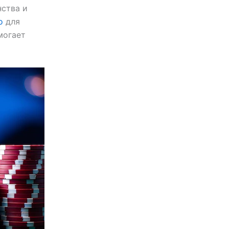
нства и
o
для
могает