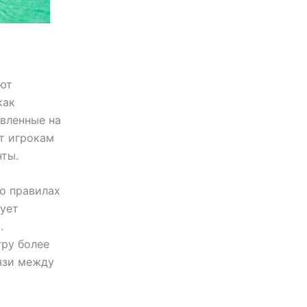
ют
как
авленные на
т игрокам
нты.
о правилах
вует
.
гру более
вязи между