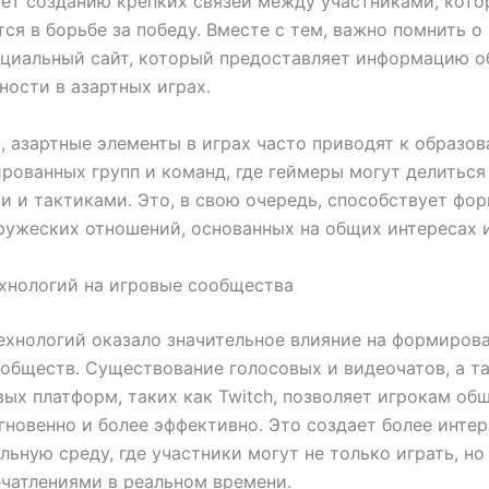
ет созданию крепких связей между участниками, кот
ся в борьбе за победу. Вместе с тем, важно помнить о
циальный сайт, который предоставляет информацию о
ности в азартных играх.
, азартные элементы в играх часто приводят к образо
рованных групп и команд, где геймеры могут делитьс
и и тактиками. Это, в свою очередь, способствует ф
ружеских отношений, основанных на общих интересах 
хнологий на игровые сообщества
ехнологий оказало значительное влияние на формиров
обществ. Существование голосовых и видеочатов, а т
ых платформ, таких как Twitch, позволяет игрокам об
гновенно и более эффективно. Это создает более инте
льную среду, где участники могут не только играть, но
чатлениями в реальном времени.