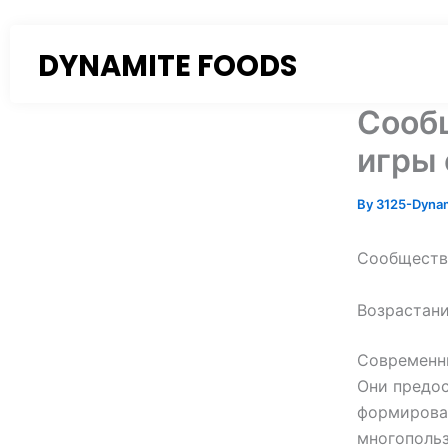
Skip
to
DYNAMITE FOODS
content
Сооб
игры
By
3125-Dyna
Сообществ
Возрастан
Современн
Они предос
формирован
многопольз