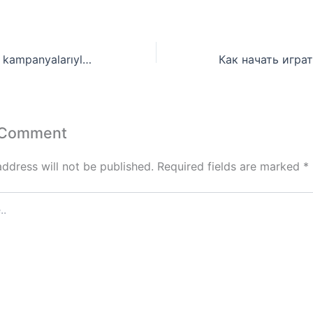
Bahiscom güncel kampanyalarıyla kullanıcı dostu ortam sağlanıyor
 Comment
address will not be published.
Required fields are marked
*