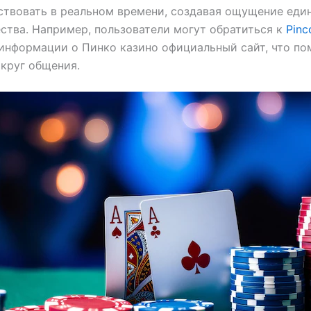
твовать в реальном времени, создавая ощущение еди
ства. Например, пользователи могут обратиться к
Pinc
информации о Пинко казино официальный сайт, что по
круг общения.