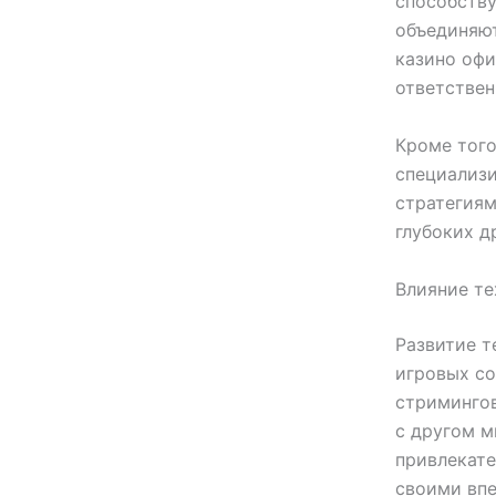
способству
объединяют
казино офи
ответствен
Кроме того
специализи
стратегиям
глубоких д
Влияние те
Развитие т
игровых со
стримингов
с другом м
привлекате
своими впе