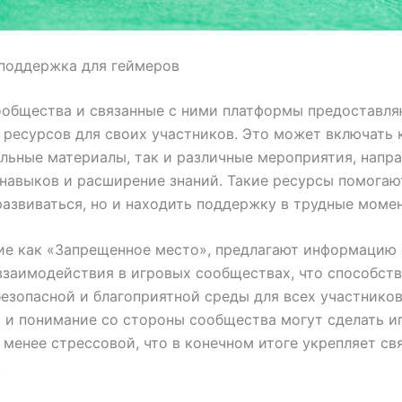
поддержка для геймеров
ообщества и связанные с ними платформы предоставля
ресурсов для своих участников. Это может включать 
льные материалы, так и различные мероприятия, напр
навыков и расширение знаний. Такие ресурсы помогаю
развиваться, но и находить поддержку в трудные моме
ие как «Запрещенное место», предлагают информацию 
взаимодействия в игровых сообществах, что способст
езопасной и благоприятной среды для всех участников
и понимание со стороны сообщества могут сделать и
 менее стрессовой, что в конечном итоге укрепляет с
.