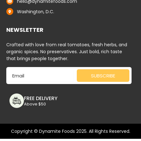
hello@dynamitefoods.com
Washington, D.C.
NEWSLETTER
Crafted with love from real tomatoes, fresh herbs, and
organic spices. No preservatives. Just bold, rich taste
that brings people together.
Email
SUBSCRIBE
FREE DELIVERY
Above $50
Copyright © Dynamite Foods 2025. All Rights Reserved.