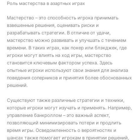
Роль мастерства в азартных играх
Мастерство – это способность игрока принимать
взвешенные решения, оценивать риски и
разрабатывать стратегии. В отличие от удачи,
мастерство можно развивать и улучшать с течением
времени. В таких играх, как покер или блэкджек, где
игроки могут влиять на ход игры, мастерство
становится ключевым фактором успеха. Здесь
опытные игроки используют свои знания для анализа
поведения соперников и принятия более обоснованных
решений.
Существуют также различные стратегии и техники,
которые игроки могут изучать и применять. Например,
управление банкроллом – это важный аспект,
позволяющий минимизировать потери и продлить
время игры. Осведомленность о вероятностях и
шансах также помогает игрокам в принятии решений,