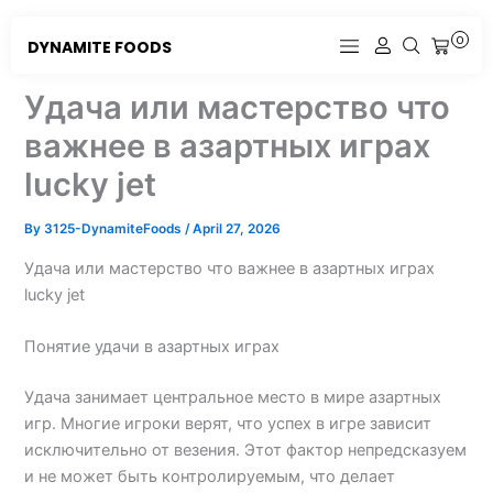
Skip
to
0
DYNAMITE FOODS
CART
content
Удача или мастерство что
важнее в азартных играх
lucky jet
By
3125-DynamiteFoods
/
April 27, 2026
Удача или мастерство что важнее в азартных играх
lucky jet
Понятие удачи в азартных играх
Удача занимает центральное место в мире азартных
игр. Многие игроки верят, что успех в игре зависит
исключительно от везения. Этот фактор непредсказуем
и не может быть контролируемым, что делает