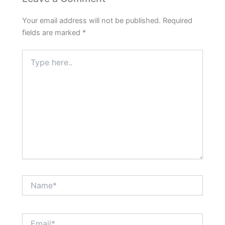
Your email address will not be published.
Required
fields are marked
*
Type
here..
Name*
Email*