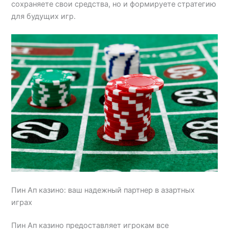
сохраняете свои средства, но и формируете стратегию
для будущих игр.
Пин Ап казино: ваш надежный партнер в азартных
играх
Пин Ап казино предоставляет игрокам все