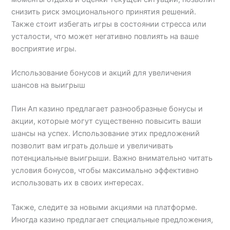
снизить риск эмоционального принятия решений.
Также стоит избегать игры в состоянии стресса или
усталости, что может негативно повлиять на ваше
восприятие игры.
Использование бонусов и акций для увеличения
шансов на выигрыш
Пин Ап казино предлагает разнообразные бонусы и
акции, которые могут существенно повысить ваши
шансы на успех. Использование этих предложений
позволит вам играть дольше и увеличивать
потенциальные выигрыши. Важно внимательно читать
условия бонусов, чтобы максимально эффективно
использовать их в своих интересах.
Также, следите за новыми акциями на платформе.
Иногда казино предлагает специальные предложения,