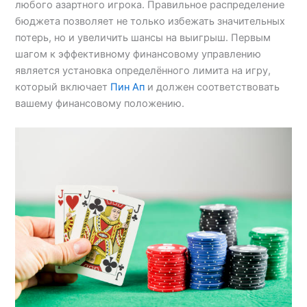
любого азартного игрока. Правильное распределение
бюджета позволяет не только избежать значительных
потерь, но и увеличить шансы на выигрыш. Первым
шагом к эффективному финансовому управлению
является установка определённого лимита на игру,
который включает
Пин Ап
и должен соответствовать
вашему финансовому положению.