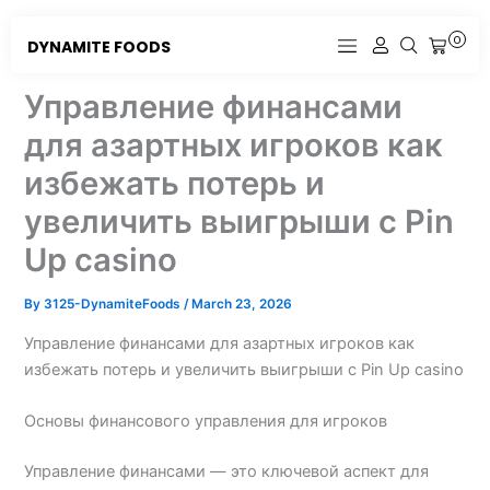
Skip
to
0
DYNAMITE FOODS
CART
content
Управление финансами
для азартных игроков как
избежать потерь и
увеличить выигрыши с Pin
Up casino
By
3125-DynamiteFoods
/
March 23, 2026
Управление финансами для азартных игроков как
избежать потерь и увеличить выигрыши с Pin Up casino
Основы финансового управления для игроков
Управление финансами — это ключевой аспект для