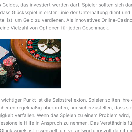
 Geldes, das investiert werden darf. Spieler sollten sich da
 dass Glücksspiel in erster Linie der Unterhaltung dient und
tel ist, um Geld zu verdienen. Als innovatives Online-Casin
eine Vielzahl von Optionen für jeden Geschmack.
 wichtiger Punkt ist die Selbstreflexion. Spieler sollten ihre
heiten regelmäßig überprüfen, um sicherzustellen, dass sie 
igkeit verfallen. Wenn das Spielen zu einem Problem wird, i
fessionelle Hilfe in Anspruch zu nehmen. Das Verständnis fü
 Glücksspiels ist essenziell, um verantwortungsvoll damit 