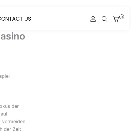
CONTACT US
0
CART
Casino
l
spiel
Fokus der
 auf
u vermeiden.
h der Zeit