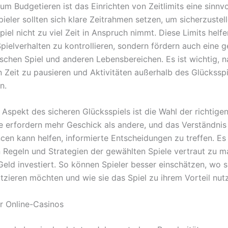
um Budgetieren ist das Einrichten von Zeitlimits eine sinnvo
pieler sollten sich klare Zeitrahmen setzen, um sicherzustel
iel nicht zu viel Zeit in Anspruch nimmt. Diese Limits helfe
Spielverhalten zu kontrollieren, sondern fördern auch eine 
schen Spiel und anderen Lebensbereichen. Es ist wichtig, n
n Zeit zu pausieren und Aktivitäten außerhalb des Glücksspi
n.
 Aspekt des sicheren Glücksspiels ist die Wahl der richtigen
le erfordern mehr Geschick als andere, und das Verständnis
en kann helfen, informierte Entscheidungen zu treffen. Es 
n Regeln und Strategien der gewählten Spiele vertraut zu m
eld investiert. So können Spieler besser einschätzen, wo si
atzieren möchten und wie sie das Spiel zu ihrem Vorteil nu
er Online-Casinos