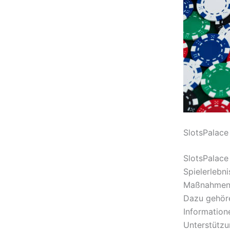
SlotsPalace
SlotsPalace
Spielerlebn
Maßnahmen i
Dazu gehöre
Informatione
Unterstützu