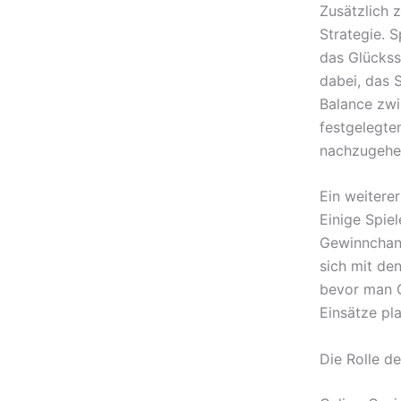
Zusätzlich z
Strategie. S
das Glückssp
dabei, das 
Balance zwi
festgelegte
nachzugehe
Ein weiterer
Einige Spie
Gewinnchanc
sich mit de
bevor man G
Einsätze pl
Die Rolle d