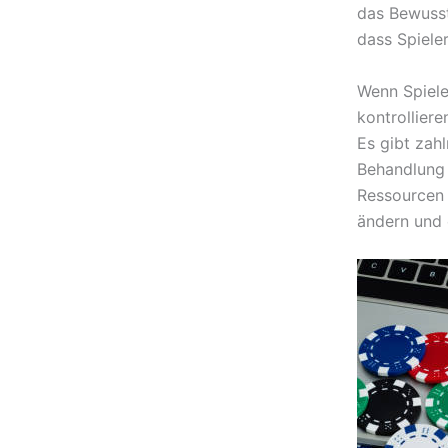
das Bewusst
dass Spiele
Wenn Spieler
kontrolliere
Es gibt zah
Behandlung 
Ressourcen 
ändern und 