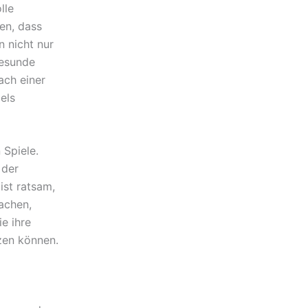
lle
len, dass
n nicht nur
gesunde
ach einer
els
 Spiele.
 der
ist ratsam,
achen,
e ihre
tzen können.