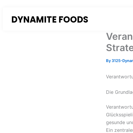
Skip
to
DYNAMITE FOODS
content
Veran
Strat
By
3125-Dyna
Verantwortu
Die Grundla
Verantwortu
Glücksspieli
gesunde und
Ein zentrale