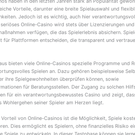
nos haben in den letzten Jahren stark an Popularität gewo
eiche Vorteile, darunter eine breite Spielauswahl und flexib
hkeiten. Jedoch ist es wichtig, auch hier verantwortungsvol
n seriöses Online-Casino wird stets über Lizenzierungen und
maßnahmen verfügen, die das Spielerlebnis absichern. Spiele
t für Plattformen entscheiden, die transparent und vertrau
aus bieten viele Online-Casinos spezielle Programme und 
ortungsvolles Spielen an. Dazu gehören beispielsweise Selbs
er ihre Spielgewohnheiten überprüfen können, sowie
rmationen für Beratungsstellen. Der Zugang zu solchen Hil
chen für ein verantwortungsbewusstes Casino und zeigt, da
s Wohlergehen seiner Spieler am Herzen liegt.
 Vorteil von Online-Casinos ist die Möglichkeit, Spiele kost
en. Dies ermöglicht es Spielern, ohne finanzielles Risiko ei
e Spiele zu entwickeln. In dieser Testphase können sie lern