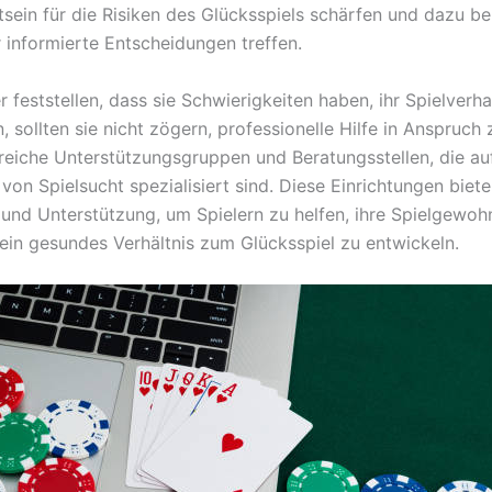
sein für die Risiken des Glücksspiels schärfen und dazu be
r informierte Entscheidungen treffen.
 feststellen, dass sie Schwierigkeiten haben, ihr Spielverha
n, sollten sie nicht zögern, professionelle Hilfe in Anspruch
lreiche Unterstützungsgruppen und Beratungsstellen, die au
von Spielsucht spezialisiert sind. Diese Einrichtungen biet
und Unterstützung, um Spielern zu helfen, ihre Spielgewoh
ein gesundes Verhältnis zum Glücksspiel zu entwickeln.