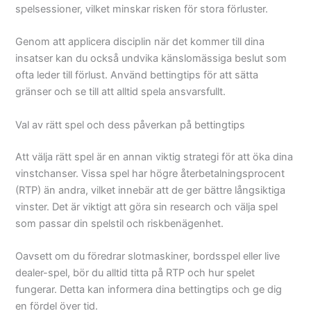
spelsessioner, vilket minskar risken för stora förluster.
Genom att applicera disciplin när det kommer till dina
insatser kan du också undvika känslomässiga beslut som
ofta leder till förlust. Använd bettingtips för att sätta
gränser och se till att alltid spela ansvarsfullt.
Val av rätt spel och dess påverkan på bettingtips
Att välja rätt spel är en annan viktig strategi för att öka dina
vinstchanser. Vissa spel har högre återbetalningsprocent
(RTP) än andra, vilket innebär att de ger bättre långsiktiga
vinster. Det är viktigt att göra sin research och välja spel
som passar din spelstil och riskbenägenhet.
Oavsett om du föredrar slotmaskiner, bordsspel eller live
dealer-spel, bör du alltid titta på RTP och hur spelet
fungerar. Detta kan informera dina bettingtips och ge dig
en fördel över tid.