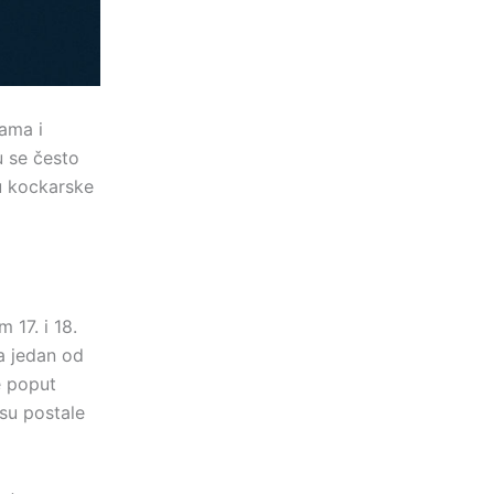
tama i
 se često
ju kockarske
 17. i 18.
la jedan od
e poput
 su postale