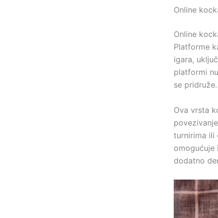
Online kocka
Online kocka
Platforme k
igara, uklju
platformi n
se pridruže.
Ova vrsta k
povezivanje
turnirima il
omogućuje i
dodatno dem