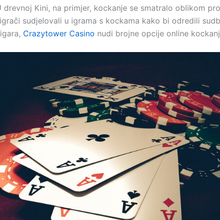
U drevnoj Kini, na primjer, kockanje se smatralo oblikom pr
 igrači sudjelovali u igrama s kockama kako bi odredili sudb
 igara,
Crazytower Casino
nudi brojne opcije online kockanj