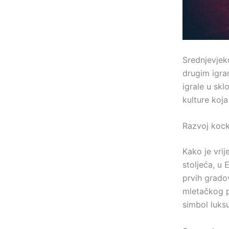
Srednjevjek
drugim igra
igrale u skl
kulture koja
Razvoj kock
Kako je vrij
stoljeća, u 
prvih grado
mletačkog p
simbol luks