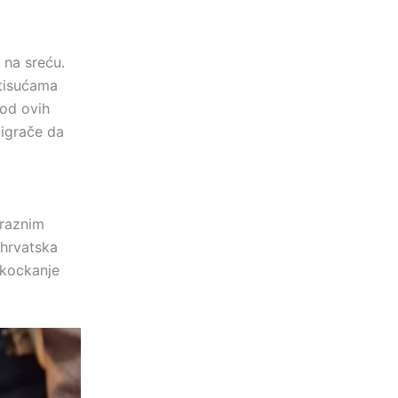
 na sreću.
 tisućama
 od ovih
 igrače da
 raznim
 hrvatska
 kockanje