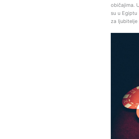
običajima. 
su u Egiptu
za ljubitelje