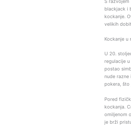
S razvojem k
blackjack i 
kockanje. O
velikih dob
Kockanje u
U 20. stolje
regulacije 
postao simb
nude razne i
pokera, što
Pored fizičk
kockanja. C
omiljenom o
je brži pris