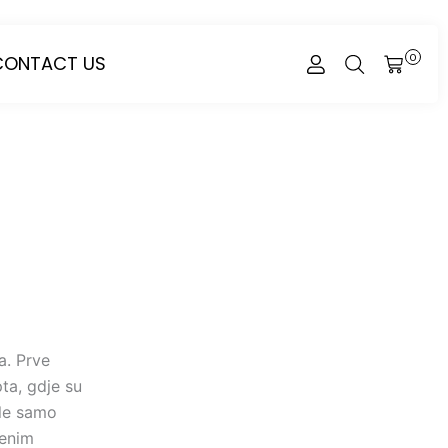
CONTACT US
0
CART
a. Prve
ta, gdje su
ale samo
venim