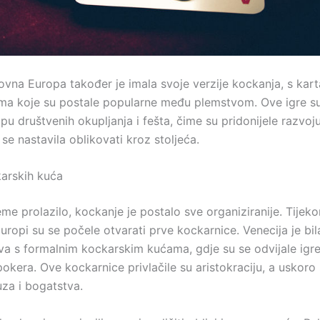
ovna Europa također je imala svoje verzije kockanja, s kar
ma koje su postale popularne među plemstvom. Ove igre su
opu društvenih okupljanja i fešta, čime su pridonijele razvo
 se nastavila oblikovati kroz stoljeća.
arskih kuća
eme prolazilo, kockanje je postalo sve organiziranije. Tijekom
Europi su se počele otvarati prve kockarnice. Venecija je bi
va s formalnim kockarskim kućama, gdje su se odvijale igr
okera. Ove kockarnice privlačile su aristokraciju, a uskoro
uza i bogatstva.