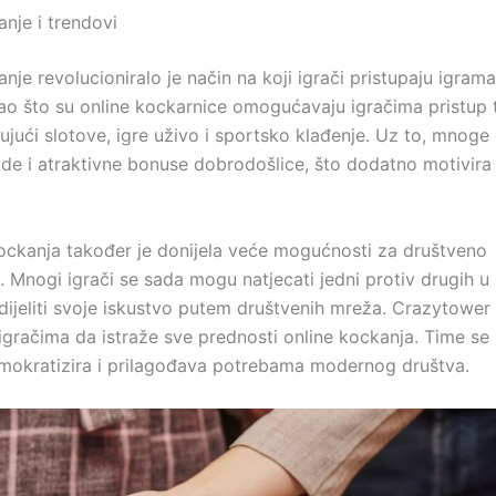
nje i trendovi
nje revolucioniralo je način na koji igrači pristupaju igrama
ao što su online kockarnice omogućavaju igračima pristup
čujući slotove, igre uživo i sportsko klađenje. Uz to, mnoge
ude i atraktivne bonuse dobrodošlice, što dodatno motivira
ockanja također je donijela veće mogućnosti za društveno
. Mnogi igrači se sada mogu natjecati jedni protiv drugih u
i dijeliti svoje iskustvo putem društvenih mreža. Crazytower
gračima da istraže sve prednosti online kockanja. Time se
okratizira i prilagođava potrebama modernog društva.