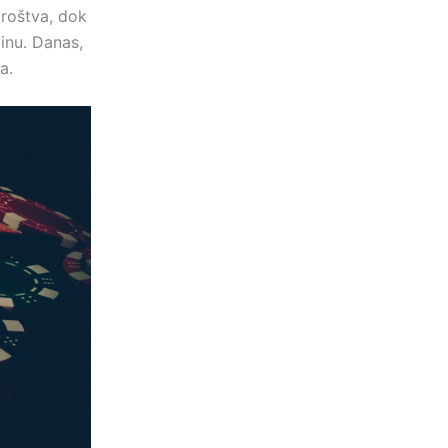
oroštva, dok
inu. Danas,
a.