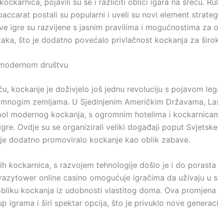
ockarnica, pojavili su se i različiti oblici igara na sreću. Rul
baccarat postali su popularni i uveli su novi element strateg
ve igre su razvijene s jasnim pravilima i mogućnostima za 
itaka, što je dodatno povećalo privlačnost kockanja za širo
 modernom društvu
ću, kockanje je doživjelo još jednu revoluciju s pojavom lega
u mnogim zemljama. U Sjedinjenim Američkim Državama, La
ol modernog kockanja, s ogromnim hotelima i kockarnica
gre. Ovdje su se organizirali veliki događaji poput Svjetske 
 je dodatno promoviralo kockanje kao oblik zabave.
ih kockarnica, s razvojem tehnologije došlo je i do porasta
razytower online casino omogućuje igračima da uživaju u 
bliku kockanja iz udobnosti vlastitog doma. Ova promjena
tup igrama i širi spektar opcija, što je privuklo nove generaci