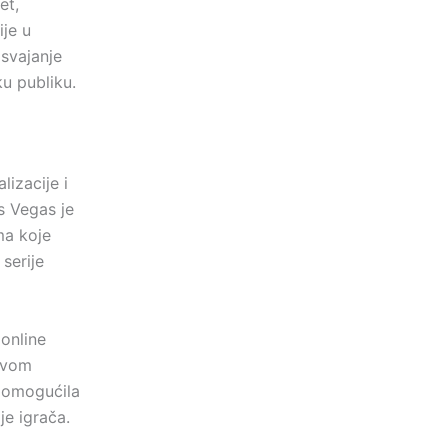
et,
ije u
osvajanje
ku publiku.
lizacije i
s Vegas je
ma koje
serije
 online
svom
 omogućila
je igrača.