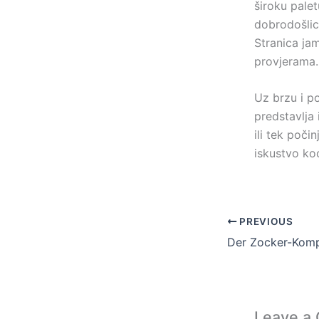
široku pale
dobrodošlic
Stranica jam
provjerama.
Uz brzu i p
predstavlja 
ili tek poč
iskustvo ko
PREVIOUS
Leave a