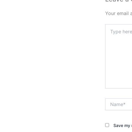
Your email 
Type
here..
Name*
Save my n