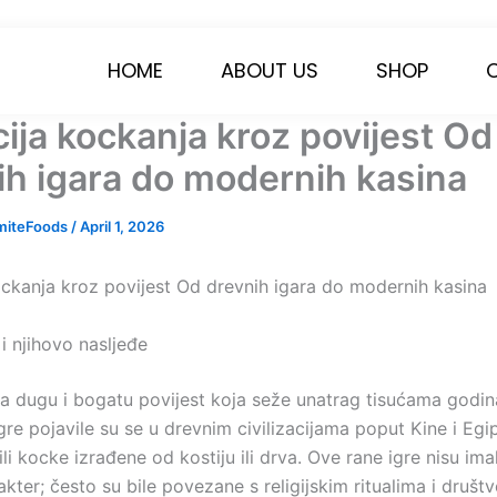
HOME
ABOUT US
SHOP
cija kockanja kroz povijest Od
ih igara do modernih kasina
miteFoods
/
April 1, 2026
ockanja kroz povijest Od drevnih igara do modernih kasina
i njihovo nasljeđe
a dugu i bogatu povijest koja seže unatrag tisućama godin
re pojavile su se u drevnim civilizacijama poput Kine i Egip
tili kocke izrađene od kostiju ili drva. Ove rane igre nisu im
kter; često su bile povezane s religijskim ritualima i društ