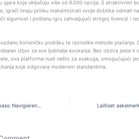
tu igara koje uključuju više od 6.000 opcija. S atraktivnim 
e, igrači imaju priliku maksimizirati svoje dobitke odmah n
či sigurnost i poštenu igru zahvaljujući strogoj licenciji i r
ouzdanu korisničku podršku te raznolike metode plaćanja,
idealan izbor za sve ljubitelje kockanja. Bez obzira jeste li i
injete, ova platforma nudi nešto za svakoga, omogućujući je
ckanja koje odgovara modernim standardima.
Der Zocker-Kompass: Navigieren in der Welt des Online-Glücksspiels
 Comment