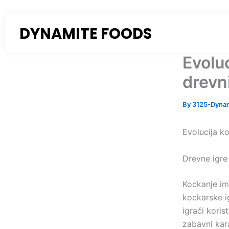
Skip
to
DYNAMITE FOODS
content
Evolu
drevn
By
3125-Dyna
Evolucija k
Drevne igre 
Kockanje im
kockarske ig
igrači koris
zabavni kara