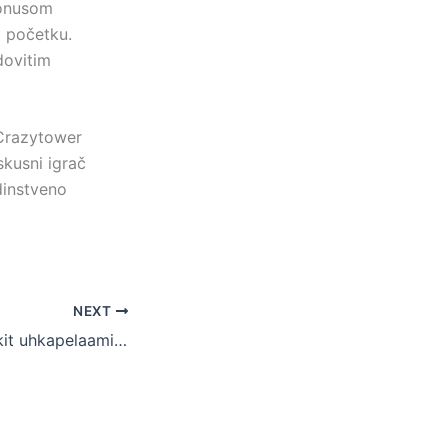
bonusom
a početku.
edovitim
 Crazytower
skusni igrač
dinstveno
NEXT
Lailliset askelmerkit uhkapelaamisessa malina kautta