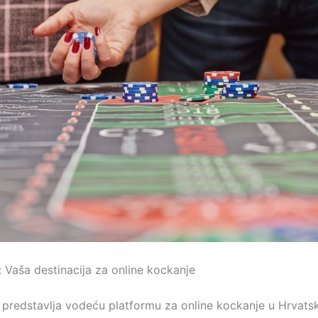
 Vaša destinacija za online kockanje
predstavlja vodeću platformu za online kockanje u Hrvatsk