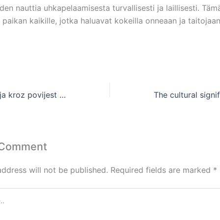
en nauttia uhkapelaamisesta turvallisesti ja laillisesti. Tämä
paikan kaikille, jotka haluavat kokeilla onneaan ja taitojaan 
Evolucija kockanja kroz povijest Od drevnih igara do modernih kasina
 Comment
address will not be published.
Required fields are marked
*