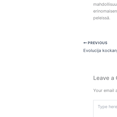
mahdollisuud
erinomaisen 
peleissä.
PREVIOUS
Leave a
Your email 
Type
here..