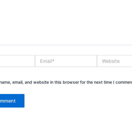
Email*
Website
ame, email, and website in this browser for the next time I commen