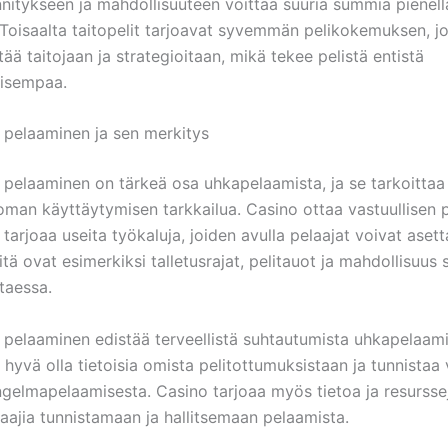
nnitykseen ja mahdollisuuteen voittaa suuria summia pienell
 Toisaalta taitopelit tarjoavat syvemmän pelikokemuksen, jo
tää taitojaan ja strategioitaan, mikä tekee pelistä entistä
oisempaa.
n pelaaminen ja sen merkitys
n pelaaminen on tärkeä osa uhkapelaamista, ja se tarkoitta
a oman käyttäytymisen tarkkailua. Casino ottaa vastuullisen
 tarjoaa useita työkaluja, joiden avulla pelaajat voivat aset
itä ovat esimerkiksi talletusrajat, pelitauot ja mahdollisuus
ttaessa.
n pelaaminen edistää terveellistä suhtautumista uhkapelaam
 hyvä olla tietoisia omista pelitottumuksistaan ja tunnistaa 
gelmapelaamisesta. Casino tarjoaa myös tietoa ja resurssej
laajia tunnistamaan ja hallitsemaan pelaamista.