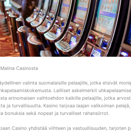
Malina Casinosta
ydellinen valinta suomalaisille pelaajille, jotka etsivät moni
 uhkapelaamiskokemusta. Lailliset askelmerkit uhkapelaamis
sta erinomaisen vaihtoehdon kaikille pelaajille, jotka arvos
tta ja turvallisuutta. Kasino tarjoaa laajan valikoiman pelejä,
a bonuksia sekä nopeat ja turvalliset rahansiirrot.
iaan Casino yhdistää viihteen ja vastuullisuuden, tarjoten pe