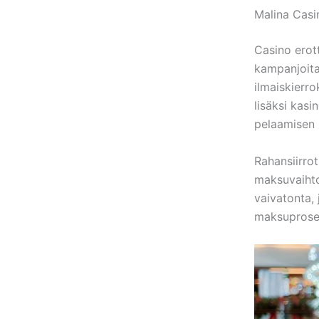
Malina Casi
Casino erot
kampanjoita
ilmaiskierr
lisäksi kasi
pelaamisen m
Rahansiirrot
maksuvaihto
vaivatonta, 
maksuproses