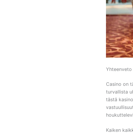
Yhteenveto 
Casino on tä
turvallista
tästä kasino
vastuullisuu
houkuttelevi
Kaiken kaikk