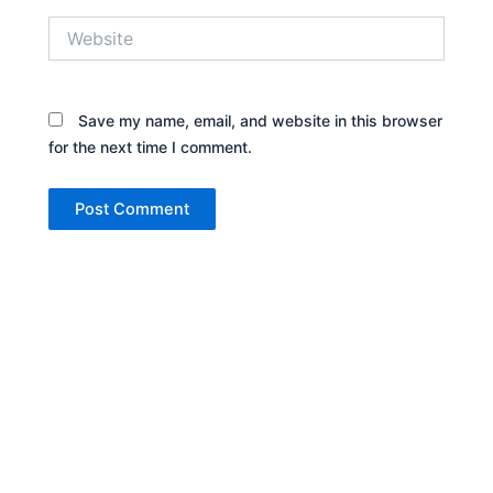
Website
Save my name, email, and website in this browser
for the next time I comment.