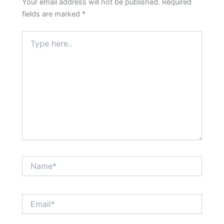
Your email address will not be published.
Required
fields are marked
*
Type
here..
Name*
Email*