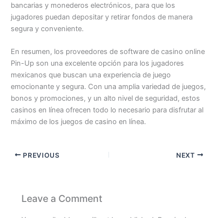
bancarias y monederos electrónicos, para que los
jugadores puedan depositar y retirar fondos de manera
segura y conveniente.
En resumen, los proveedores de software de casino online
Pin-Up son una excelente opción para los jugadores
mexicanos que buscan una experiencia de juego
emocionante y segura. Con una amplia variedad de juegos,
bonos y promociones, y un alto nivel de seguridad, estos
casinos en línea ofrecen todo lo necesario para disfrutar al
máximo de los juegos de casino en línea.
PREVIOUS
NEXT
Leave a Comment