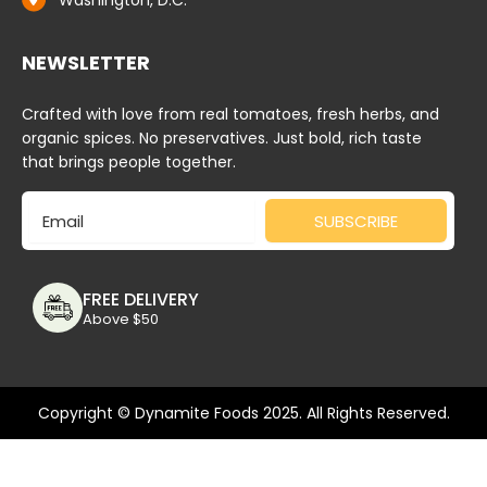
NEWSLETTER
Crafted with love from real tomatoes, fresh herbs, and
organic spices. No preservatives. Just bold, rich taste
that brings people together.
Email
SUBSCRIBE
FREE DELIVERY
Above $50
Copyright © Dynamite Foods 2025. All Rights Reserved.
Deprecated
: Function wc_enqueue_js is
deprecated
since