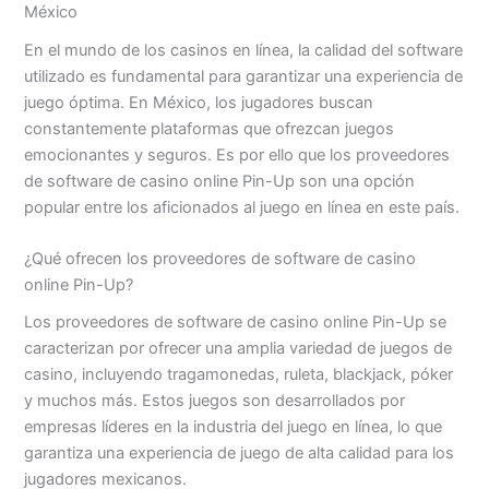
México
En el mundo de los casinos en línea, la calidad del software
utilizado es fundamental para garantizar una experiencia de
juego óptima. En México, los jugadores buscan
constantemente plataformas que ofrezcan juegos
emocionantes y seguros. Es por ello que los proveedores
de software de casino online Pin-Up son una opción
popular entre los aficionados al juego en línea en este país.
¿Qué ofrecen los proveedores de software de casino
online Pin-Up?
Los proveedores de software de casino online Pin-Up se
caracterizan por ofrecer una amplia variedad de juegos de
casino, incluyendo tragamonedas, ruleta, blackjack, póker
y muchos más. Estos juegos son desarrollados por
empresas líderes en la industria del juego en línea, lo que
garantiza una experiencia de juego de alta calidad para los
jugadores mexicanos.