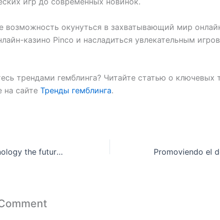
еских игр до современных новинок.
е возможность окунуться в захватывающий мир онлай
нлайн-казино Pinco и насладиться увлекательным игро
есь трендами гемблинга? Читайте статью о ключевых 
е на сайте
Тренды гемблинга
.
Harnessing technology the future of gambling in a digital world
 Comment