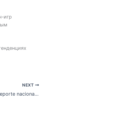
н-игр
вым
тенденциях
NEXT
Promoviendo el deporte nacional en Chile: apoyo clave para el éxito de los atletas.