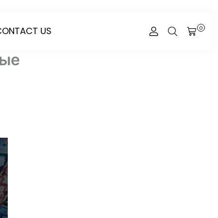
CONTACT US
0
CART
ные