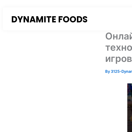
Skip
to
DYNAMITE FOODS
content
Онлай
техн
игров
By
3125-Dyna