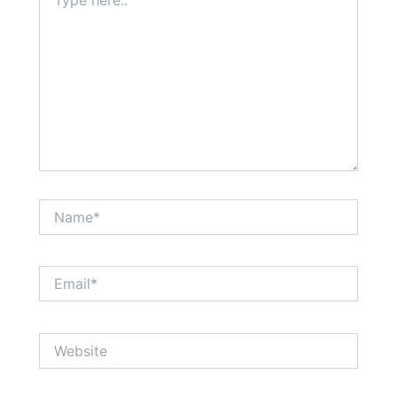
here..
Name*
Email*
Website