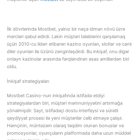
İlk dövrlərində Mostbet, yalnız bir neçə idman növü üzrə
mərcləri qəbul edirdi. Lakin müştəri tələblərini qarşılamaq
üçün 2010-cu ildən etibarən kazino oyunları, slotlar və canlı
diler oyunları ilə özünü zənginləşdirdi. Bu inkişaf, onu digər
onlayn kazinolar arasında fərqləndirən əsas amillərdən biri
oldu.
İnkişaf strategiyaları
Mostbet Casino-nun inkişafında istifadə etdiyi
strategiyalardan biri, müştəri məmnuniyyətini artırmağa
yönəlmişdir. Sayt, istifadəçi dostu interfeysi və sürətli
qeydiyyat prosesi ilə yeni müştərilər cəlb etməyə çalışır.
Həmçinin, müntəzəm olaraq təqdim olunan bonuslar və
promosyonlar, oyunçuların platformada daha uzun müddət