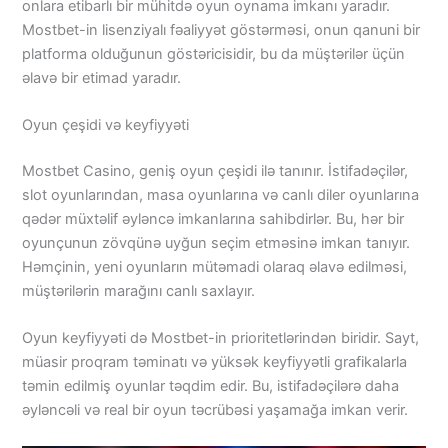
onlara etibarlı bir mühitdə oyun oynama imkanı yaradır.
Mostbet-in lisenziyalı fəaliyyət göstərməsi, onun qanuni bir
platforma olduğunun göstəricisidir, bu da müştərilər üçün
əlavə bir etimad yaradır.
Oyun çeşidi və keyfiyyəti
Mostbet Casino, geniş oyun çeşidi ilə tanınır. İstifadəçilər,
slot oyunlarından, masa oyunlarına və canlı diler oyunlarına
qədər müxtəlif əyləncə imkanlarına sahibdirlər. Bu, hər bir
oyunçunun zövqünə uyğun seçim etməsinə imkan tanıyır.
Həmçinin, yeni oyunların mütəmadi olaraq əlavə edilməsi,
müştərilərin marağını canlı saxlayır.
Oyun keyfiyyəti də Mostbet-in prioritetlərindən biridir. Sayt,
müasir proqram təminatı və yüksək keyfiyyətli grafikalarla
təmin edilmiş oyunlar təqdim edir. Bu, istifadəçilərə daha
əyləncəli və real bir oyun təcrübəsi yaşamağa imkan verir.